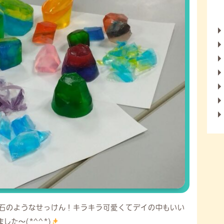
石のようなせっけん！キラキラ可愛くてデイの中もいい
た～(*^^*)