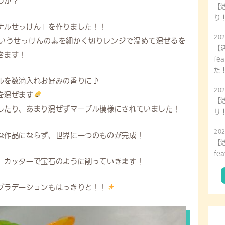
うか？
【
り
ナルせっけん」を作りました！！
202
いうせっけんの素を細かく切りレンジで温めて混ぜるを
【
きます！
fe
た
ルを数滴入れお好みの香りに♪
202
を混ぜます
【
したり、あまり混ぜずマーブル模様にされていました！
リ
202
な作品にならず、世界に一つのものが完成！
【
fe
、カッターで宝石のように削っていきます！
グラデーションもはっきりと！！