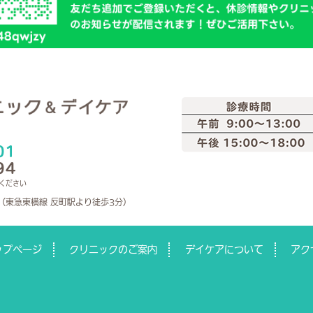
01
94
ください
（東急東横線 反町駅より徒歩3分）
ップページ
クリニックのご案内
デイケアについて
アク