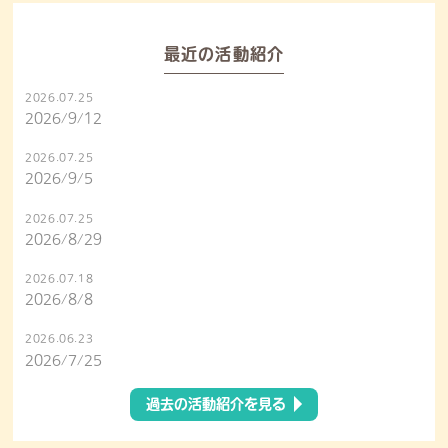
最近の活動紹介
2026.07.25
2026/9/12
2026.07.25
2026/9/5
2026.07.25
2026/8/29
2026.07.18
2026/8/8
2026.06.23
2026/7/25
過去の活動紹介を見る