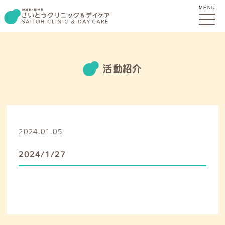
MENU
活動紹介
2024.01.05
練習予定
2024/1/27