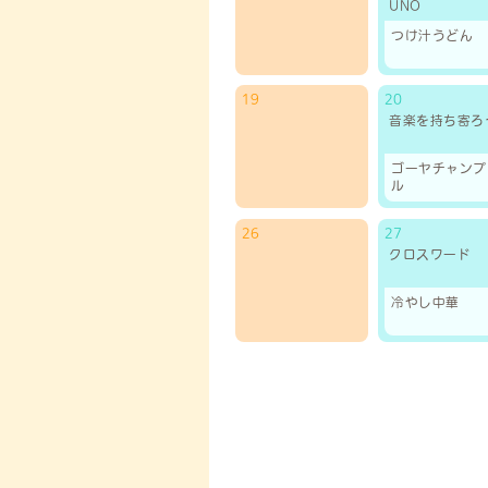
UNO
つけ汁うどん
19
20
音楽を持ち寄ろ
ゴーヤチャンプ
ル
26
27
クロスワード
冷やし中華