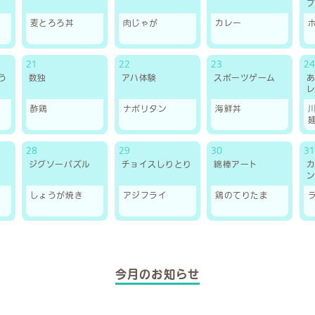
麦とろろ丼
肉じゃが
カレー
21
22
23
24
う
数独
アハ体験
スポーツゲーム
酢鶏
ナポリタン
海鮮丼
28
29
30
31
ジグソーパズル
チョイスしりとり
綿棒アート
しょうが焼き
アジフライ
鶏のてりたま
今月のお知らせ