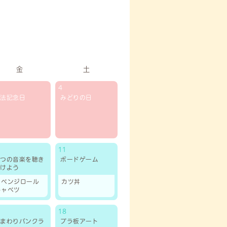
金
土
4
憲法記念日
みどりの日
11
２つの音楽を聴き
ボードゲーム
分けよう
リベンジロール
カツ丼
キャベツ
18
ひまわりパンクラ
プラ板アート