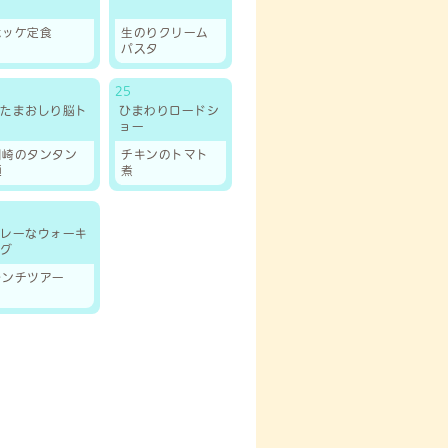
ブ
ホッケ定食
生のりクリーム
パスタ
25
あたまおしり脳ト
ひまわりロードシ
レ
ョー
川崎のタンタン
チキンのトマト
麺
煮
カレーなウォーキ
ング
ランチツアー