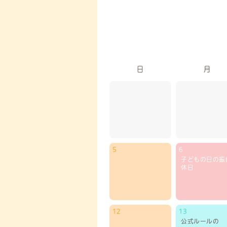
日
月
5
6
子どもの日の振
休日
12
13
公式ルールの