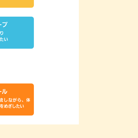
ープ
り
たい
ール
流しながら、体
をめざしたい