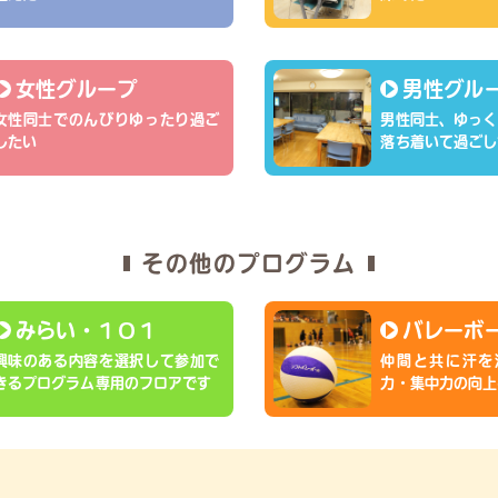
女性グループ
男性グル
女性同士でのんびりゆったり過ご
男性同士、ゆっく
したい
落ち着いて過ごし
その他のプログラム
みらい・１０１
バレーボ
興味のある内容を選択して参加で
仲間と共に汗を
きるプログラム専用のフロアです
力・集中力の向上