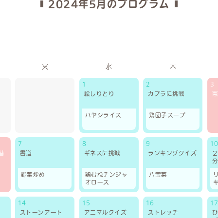
2024年5月のプログラム
火
水
木
1
2
3
絵しりとり
カプラに挑戦
ハヤシライス
鶏団子スープ
7
8
9
10
替
書道
ギネスに挑戦
ランキングクイズ
野菜炒め
鶏むねチンジャ
八宝菜
オロース
14
15
16
17
ストーンアート
アニマルクイズ
ストレッチ